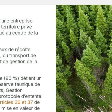
t une entreprise
territoire privé
ué au centre de la
vaux de récolte
e, du transport de
t de gestion de la
re (90 %) détient un
éserve faunique de
ts, Gestion
 protocole d’entente
rticles 36 et 37
de
a mise en valeur de