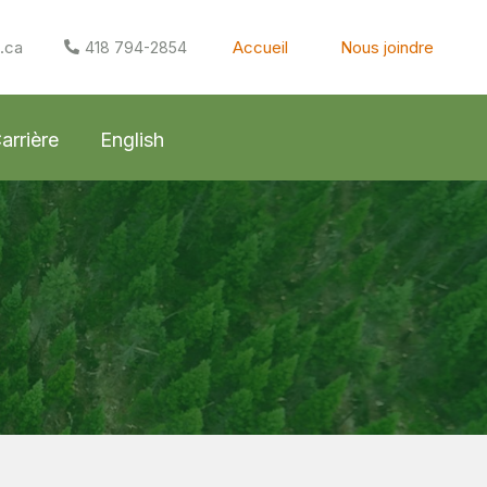
i.ca
Accueil
Nous joindre
418 794-2854
arrière
English